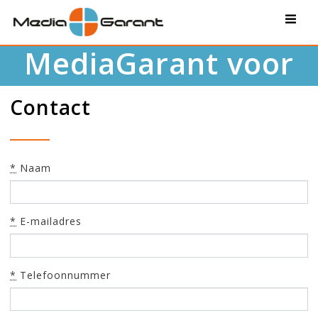
Wat kan
MediaGarant voor
jou betekenen?
Contact
*
Naam
*
E-mailadres
*
Telefoonnummer