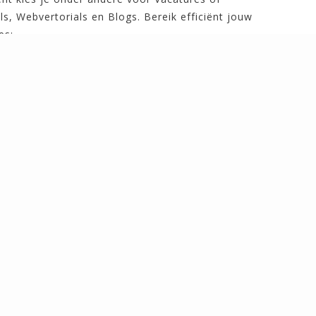
s, Webvertorials en Blogs. Bereik efficiënt jouw
es:
merk of product en realiseer direct een verbeterde
rheid en conversie op de eigen website.