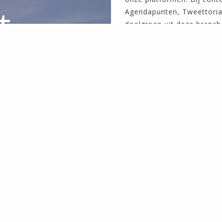
t
Agendapunten, Tweettorial
doelgroep uit deze branch
Onderwijs
ng
Recreatie
Zorg
Transport
Horeca
Bouw
Voeg waarde toe aan jouw 
naamsbekendheid, vindbaa
Naar de shop >