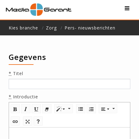
Kies branche
Zorg
Pers- nieuwsberichten
Gegevens
*
Titel
*
Introductie