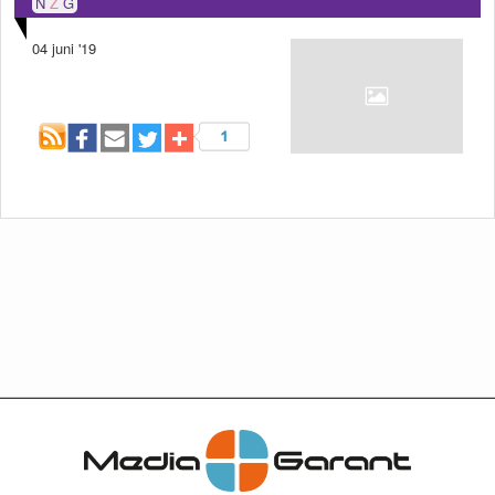
N
G
04 juni '19