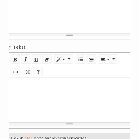
*
Tekst
Bekijk
hier
onze aanleverspecificaties